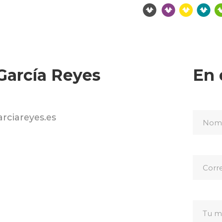
García Reyes
En 
rciareyes.es