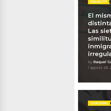
EQUALITY
El mism
El 
distint
dis
Las sie
similit
simil
inmigr
irregul
by
Raquel G
/ agosto 26,
COACHING
EQUA