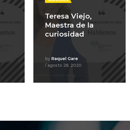
ad e
Teresa Viejo,
Teresa Viejo,
ldad
Maestra de la
Maestra de la
curiosidad
curiosidad
are
by
by
Raquel Gare
Raquel Gare
by
, 2020
/ agosto 28, 2020
/ agosto 28, 2020