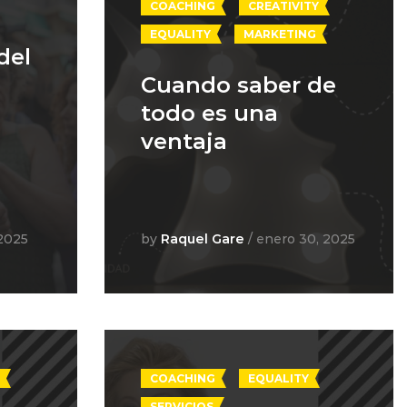
ALITY
COACHING
CREATIVITY
CREATIVITY
COACHING
EQUALITY
MARKETING
MARKETING
EQUALITY
del
 del
uma
Cuando saber de
Cuando saber de
todo es una
todo es una
ventaja
ventaja
 2025
are
by
by
/ enero 30, 2025
Raquel Gare
/ enero 30, 2025
Raquel Gare
by
ALITY
COACHING
EQUALITY
EQUALITY
COACHING
ICIOS
SERVICIOS
SERVICIOS