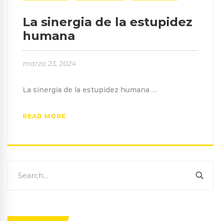
La sinergia de la estupidez
humana
marzo 23, 2024
La sinergia de la estupidez humana …
READ MORE
Search
SEA
for: