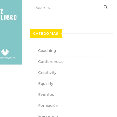
Search
SEA
for:
CATEGORÍAS
Coaching
Conferencias
Creativity
Equality
Eventos
Formación
Marketing