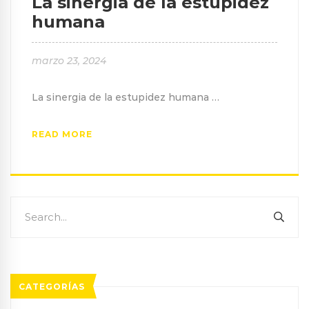
La sinergia de la estupidez
humana
marzo 23, 2024
La sinergia de la estupidez humana …
READ MORE
Search
SEA
for:
CATEGORÍAS