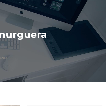
 murguera
uera