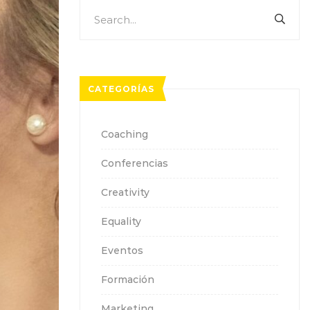
Search
SEA
for:
CATEGORÍAS
Coaching
Conferencias
Creativity
Equality
Eventos
Formación
Marketing