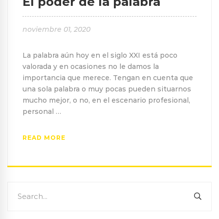
El poder de la palabra
noviembre 01, 2020
La palabra aún hoy en el siglo XXI está poco
valorada y en ocasiones no le damos la
importancia que merece. Tengan en cuenta que
una sola palabra o muy pocas pueden situarnos
mucho mejor, o no, en el escenario profesional,
personal …
READ MORE
Search
SEA
for: