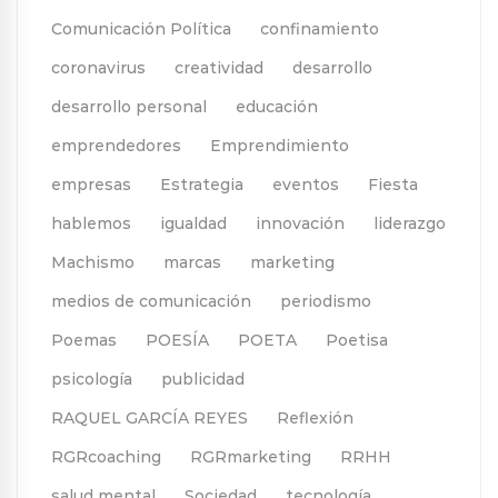
Comunicación Política
confinamiento
coronavirus
creatividad
desarrollo
desarrollo personal
educación
emprendedores
Emprendimiento
empresas
Estrategia
eventos
Fiesta
hablemos
igualdad
innovación
liderazgo
Machismo
marcas
marketing
medios de comunicación
periodismo
Poemas
POESÍA
POETA
Poetisa
psicología
publicidad
RAQUEL GARCÍA REYES
Reflexión
RGRcoaching
RGRmarketing
RRHH
salud mental
Sociedad
tecnología