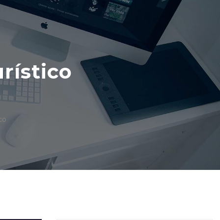
rístico
co