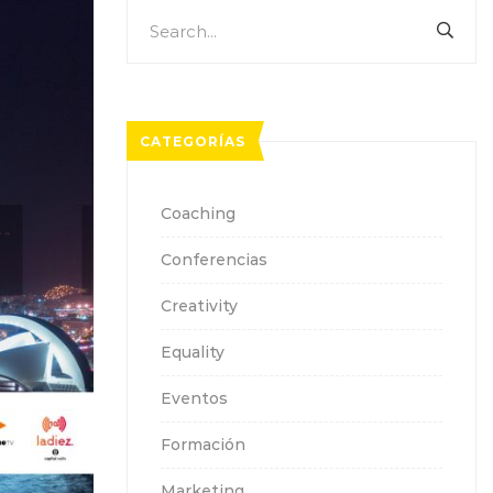
Search
SEA
for:
CATEGORÍAS
Coaching
Conferencias
Creativity
Equality
Eventos
Formación
Marketing