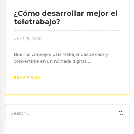
¿Cómo desarrollar mejor el
teletrabajo?
abril 18, 2020
Buenos consejos para trabajar desde casa y
convertirse en un nómada digital. …
READ MORE
Search
SEA
for: