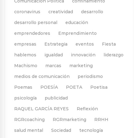
Comunicación Política
confinamiento
coronavirus
creatividad
desarrollo
desarrollo personal
educación
emprendedores
Emprendimiento
empresas
Estrategia
eventos
Fiesta
hablemos
igualdad
innovación
liderazgo
Machismo
marcas
marketing
medios de comunicación
periodismo
Poemas
POESÍA
POETA
Poetisa
psicología
publicidad
RAQUEL GARCÍA REYES
Reflexión
RGRcoaching
RGRmarketing
RRHH
salud mental
Sociedad
tecnología