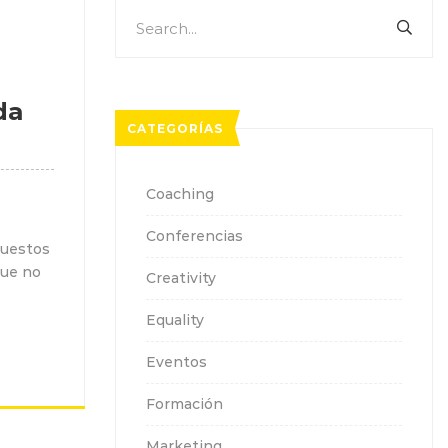
Search
SEA
for:
da
CATEGORÍAS
Coaching
Conferencias
puestos
que no
Creativity
Equality
Eventos
Formación
Marketing