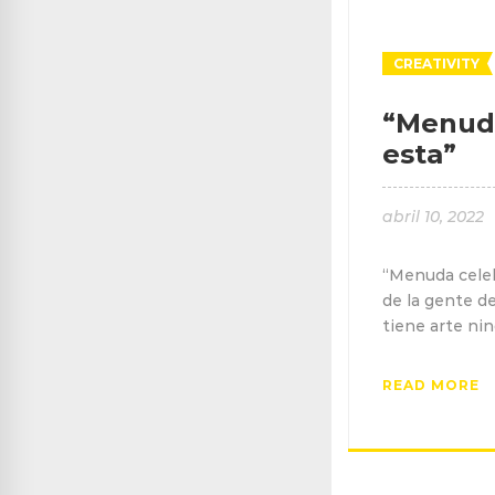
CREATIVITY
“Menuda
esta”
abril 10, 2022
“Menuda celeb
de la gente d
tiene arte ni
READ MORE