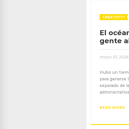
CREATIVITY
El océa
gente a
mayo 01, 2026
Hubo un tiemp
para ganarse 
separado de la
administrativ
READ MORE