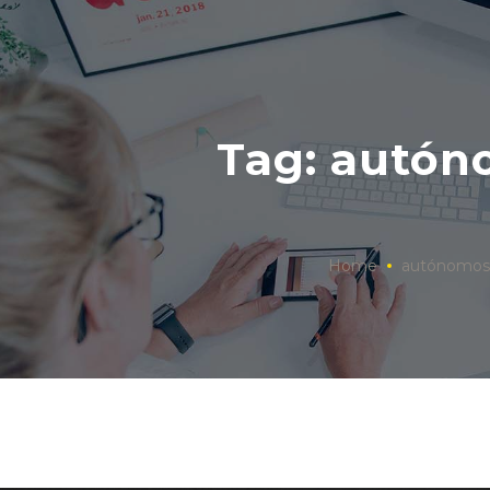
Tag: autó
Home
autónomos