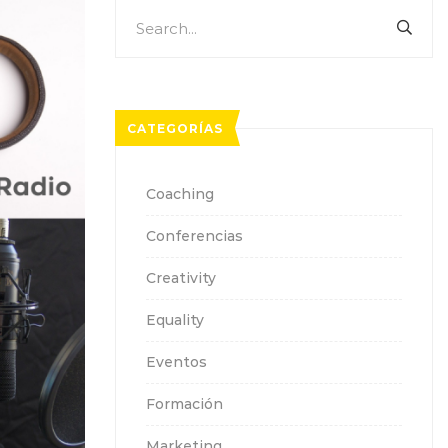
Search
SEA
for:
CATEGORÍAS
Coaching
Conferencias
Creativity
Equality
Eventos
Formación
Marketing