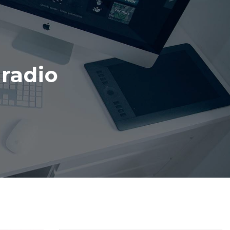
 radio
o