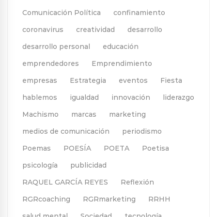
Comunicación Política
confinamiento
coronavirus
creatividad
desarrollo
desarrollo personal
educación
emprendedores
Emprendimiento
empresas
Estrategia
eventos
Fiesta
hablemos
igualdad
innovación
liderazgo
Machismo
marcas
marketing
medios de comunicación
periodismo
Poemas
POESÍA
POETA
Poetisa
psicología
publicidad
RAQUEL GARCÍA REYES
Reflexión
RGRcoaching
RGRmarketing
RRHH
salud mental
Sociedad
tecnología