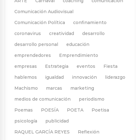
ARTE
Carnaval
coaching
comunicación
Comunicación Audiovisual
Comunicación Política
confinamiento
coronavirus
creatividad
desarrollo
desarrollo personal
educación
emprendedores
Emprendimiento
empresas
Estrategia
eventos
Fiesta
hablemos
igualdad
innovación
liderazgo
Machismo
marcas
marketing
medios de comunicación
periodismo
Poemas
POESÍA
POETA
Poetisa
psicología
publicidad
RAQUEL GARCÍA REYES
Reflexión