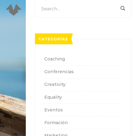
Search
SEA
for:
CATEGORÍAS
Coaching
Conferencias
Creativity
Equality
Eventos
Formación
Marketing