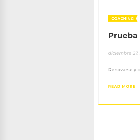
COACHING
Prueba 
diciembre 27,
Renovarse y c
READ MORE