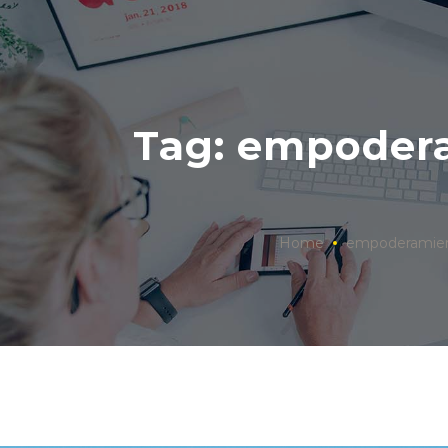
Tag: empoder
Home
empoderamie