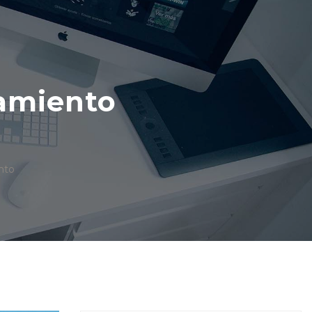
amiento
nto