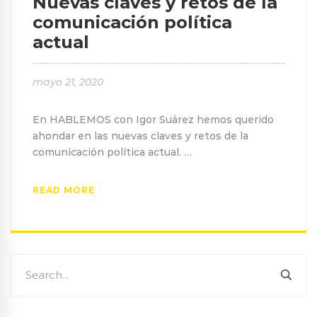
Nuevas claves y retos de la
comunicación política
actual
mayo 21, 2020
En HABLEMOS con Igor Suárez hemos querido
ahondar en las nuevas claves y retos de la
comunicación política actual. …
READ MORE
Search
SEA
for: