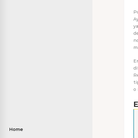
Po
A
ya
de
no
ma
En
di
Re
ti
o 
E
Home