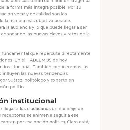
os políticos tratan de influir en la agenda
 de la forma más íntegra posible. Por su
ación veraz y de calidad son los
 de la manera más objetiva posible.
a la audiencia y lo que puede llegar a ser
hondar en las nuevas claves y retos de la
to fundamental que repercute directamente
ituciones. En el HABLEMOS de hoy
ón institucional. También conoceremos las
o influyen las nuevas tendencias
gor Suárez, politólogo y experto en
ón política.
n institucional
r llegar a los ciudadanos un mensaje de
s receptores se animen a seguir a ese
canten por esa opción política. Claro está,