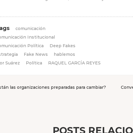
ags
comunicación
omunicación Institucional
omunicación Política
Deep Fakes
trategia
Fake News
hablemos
or Suárez
Política
RAQUEL GARCÍA REYES
stán las organizaciones preparadas para cambiar?
Conve
vegación
tradas
POSTS RELACI