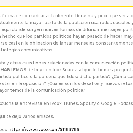
a forma de comunicar actualmente tiene muy poco que ver a 
tualmente la mayor parte de la población usa redes sociales 
s aquí donde surgen nuevas formas de difundir mensajes polít
a hecho que los partidos políticos hayan pasado de hacer may
rse casi en la obligación de lanzar mensajes constantemente
trategias comunicativas.
ta y otras cuestiones relacionadas con la comunicación polít
l
HABLEMOS
de hoy con Igor Suárez, al que le hemos pregunta
rtido político o la persona que lidera dicho partido? ¿Cómo c
estar en la oposición? ¿Cuáles son los desafíos y nuevos retos
ayor temor de la comunicación política?
cucha la entrevista en Ivoox, Itunes, Spotify o Google Podcas
uí te dejo varios enlaces.
voox
https://www.ivoox.com/51183786