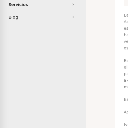
Servicios
L
Blog
Ac
e
h
ve
es
Es
e
pa
a 
m
Es
Aq
I