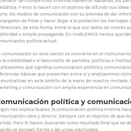
cenario tan competitivo informativamente hablando, los partid
diática. Y esto lo hacen con el objetivo de difundir sus ideas
rte, los medios de comunicación con su premisa de dar inform
cargados de filtrar y hacer llegar a la población los mensajes
ferencian, de esta forma, entre lo que son datos de interés par
ublicidad o simple propaganda. En HABLEMOS hemos querido a
municación política actual.
a comunicación en este sector se convierte en el instrumen
 la credibilidad o el descrédito de partidos, políticos o inst
xplicaremos qué significa comunicación política y comunicaci
ferencias básicas que presentan entre sí y analizaremos cóm
municativas en este ámbito de la mano de nuestro invitado; I
arketing y comunicación con amplia experiencia en comunicaci
omunicación política y comunicació
gún nos explica Suárez, la comunicación política intenta hace
municación claro y directo. Siempre con el objetivo de que lo
rtido. Pero lo hacen, buscando como resultado final que se de
ando se pongan frente a las urnas electorales.