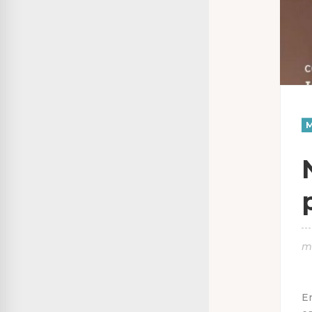
M
m
En