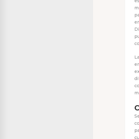
es
me
pa
en
Di
p
co
L
en
e
di
co
m
C
Se
co
pa
cu