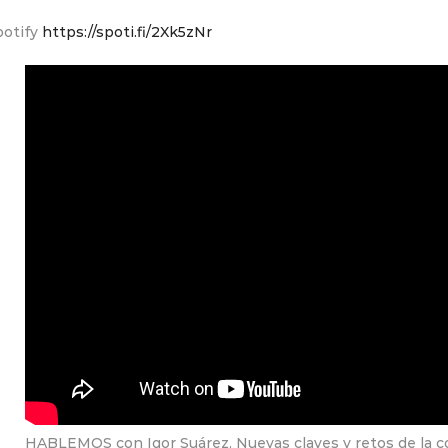
potify
https://spoti.fi/2Xk5zNr
HABLEMOS con Igor Suárez, Nuevas claves y retos de la co