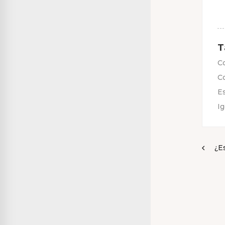
T
C
C
Es
Ig
¿E
Na
de
en