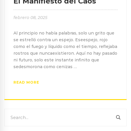
El Manifiesto del Caos
febrero 08, 2025
Al principio no había palabras, solo un grito que
se estrelló contra un espejo. Eseespejo, rojo
como el fuego y líquido como el tiempo, reflejaba
rostros que nuncaexistieron. Aquí no hay pasado
ni futuro, solo este instante infinito que
sedesmorona como cenizas …
READ MORE
Search
SEA
for: