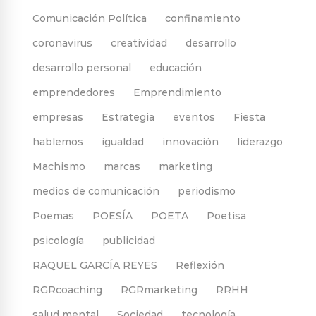
Comunicación Política
confinamiento
coronavirus
creatividad
desarrollo
desarrollo personal
educación
emprendedores
Emprendimiento
empresas
Estrategia
eventos
Fiesta
hablemos
igualdad
innovación
liderazgo
Machismo
marcas
marketing
medios de comunicación
periodismo
Poemas
POESÍA
POETA
Poetisa
psicología
publicidad
RAQUEL GARCÍA REYES
Reflexión
RGRcoaching
RGRmarketing
RRHH
salud mental
Sociedad
tecnología