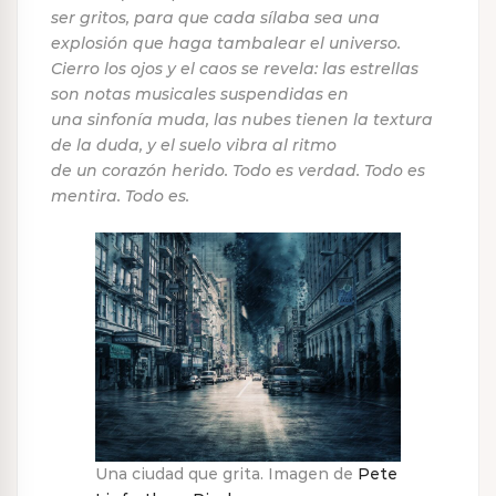
ser gritos, para que cada sílaba sea una
explosión que haga tambalear el universo.
Cierro los ojos y el caos se revela: las estrellas
son notas musicales suspendidas en
una sinfonía muda, las nubes tienen la textura
de la duda, y el suelo vibra al ritmo
de un corazón herido. Todo es verdad. Todo es
mentira. Todo es.
Una ciudad que grita. Imagen de
Pete