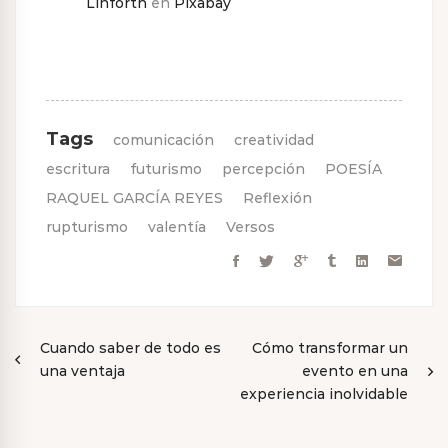
Linforth
en
Pixabay
Tags
comunicación
creatividad
escritura
futurismo
percepción
POESÍA
RAQUEL GARCÍA REYES
Reflexión
rupturismo
valentía
Versos
Navegación
Cuando saber de todo es
Cómo transformar un
una ventaja
evento en una
de
experiencia inolvidable
entradas