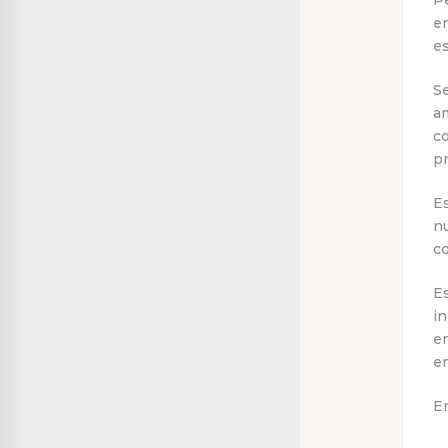
P
en
e
Se
a
c
p
E
n
c
E
in
en
e
E