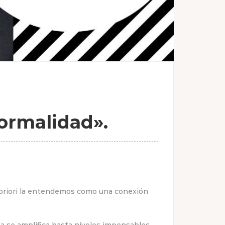
ormalidad».
 priori la entendemos como una conexión