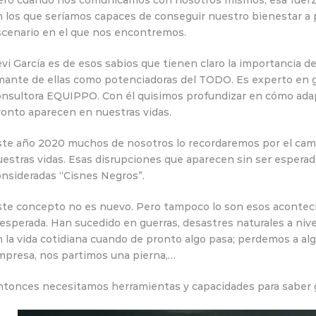
ero cuando nos comunicamos con nosotros mismos, esa fuerza
 los que seríamos capaces de conseguir nuestro bienestar a 
scenario en el que nos encontremos.
vi García es de esos sabios que tienen claro la importancia de
mante de ellas como potenciadoras del TODO. Es experto en 
onsultora EQUIPPO. Con él quisimos profundizar en cómo ada
ronto aparecen en nuestras vidas.
ste año 2020 muchos de nosotros lo recordaremos por el cam
uestras vidas. Esas disrupciones que aparecen sin ser espera
onsideradas “Cisnes Negros”.
ste concepto no es nuevo. Pero tampoco lo son esos aconte
esperada. Han sucedido en guerras, desastres naturales a niv
 la vida cotidiana cuando de pronto algo pasa; perdemos a alg
mpresa, nos partimos una pierna,…
ntonces necesitamos herramientas y capacidades para saber g