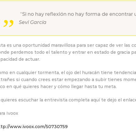
“Si no hay reflexión no hay forma de encontrar 
Sevi García
ta es una oportunidad maravillosa para ser capaz de ver las cos
onde perdemos todo el talento y entrar en estado de gracia p
pacidad de actuar.
mo en cualquier tormenta, el ojo del huracán tiene tendencia
xtrañes si cuando crees estar empezando a subir tienes mome
co en qué quieres hacer y cómo llegar hasta tu meta.
 quieres escuchar la entrevista completa aquí te dejo el enlac
ra Ivoox
ttp://www.ivoox.com/50730759