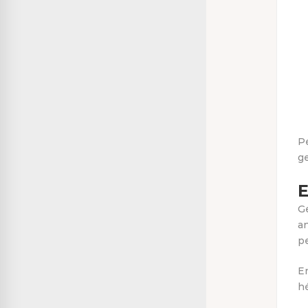
P
g
E
Ge
an
pe
En
hé