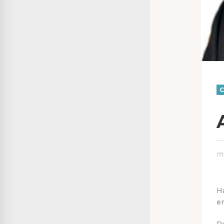
C
m
H
e