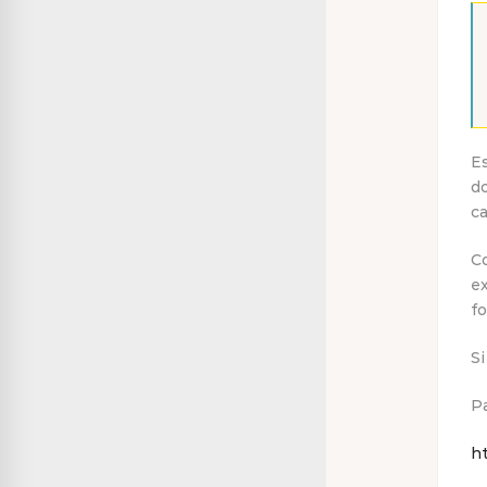
Es
d
ca
Co
e
fo
Si
Pa
h