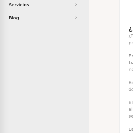
Servicios
Blog
¿
¿T
po
E
tr
n
Es
do
E
el
s
La