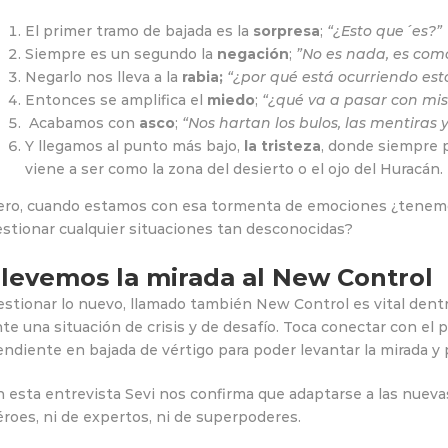
El primer tramo de bajada es
la
sorpresa
;
“¿Esto que´es?”
Siempre es un segundo la
negación
;
”No es nada, es como
Negarlo nos lleva a la
rabia;
“¿por qué está ocurriendo esto
Entonces se amplifica el
miedo
;
“¿qué va a pasar con mis
Acabamos con
asco
;
“Nos hartan los bulos, las mentiras
Y llegamos al punto más bajo,
la tristeza
, donde siempre 
viene a ser como la zona del desierto o el ojo del Huracán.
ero, cuando estamos con esa tormenta de emociones ¿tenemo
estionar cualquier situaciones tan desconocidas?
levemos la mirada al New Control
stionar lo nuevo, llamado también New Control es vital dent
te una situación de crisis y de desafío. Toca conectar con el
ndiente en bajada de vértigo para poder levantar la mirada y 
 esta entrevista Sevi nos confirma que adaptarse a las nueva
roes, ni de expertos, ni de superpoderes.