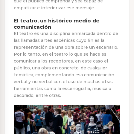
que el público comprenda y sea capaz de
empatizar e interiorizar ese mensaje.
El teatro, un histórico medio de
comunicación
El teatro es una disciplina enmarcada dentro de
las llamadas artes escénicas cuyo fin es la
representación de una obra sobre un escenario.
Por lo tanto, en el teatro lo que se hace es
comunicar a los receptores, en este caso el
público, una obra en concreto, de cualquier
temática, complementando esa comunicación
verbal y no verbal con el uso de muchas otras
herramientas como la escenografía, música o
decorado, entre otras.